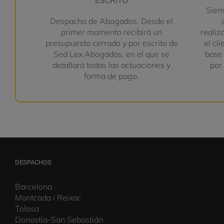
Siem
Despacho de Abogados. Desde el
primer momento recibirá un
realiz
presupuesto cerrado y por escrito de
el cl
Sed Lex Abogados, en el que se
base
detallará todas las actuaciones y
por 
forma de pago.
DESPACHOS
Barcelona
Montcada i Reixac
Tolosa
Donostia-San Sebastián