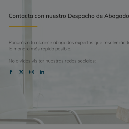
Contacta con nuestro Despacho de Abogad
Pondrás a tu alcance abogados expertos que resolverán t
la manera más rapida posible.
No olvides visitar nuestras redes sociales: