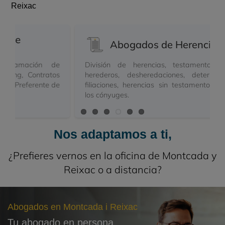
Reixac
Abogados de Herencias
e
División de herencias, testamentos, legítimas,
s
herederos, desheredaciones, determinación de
e
filiaciones, herencias sin testamento, derecho de
los cónyuges.
Nos adaptamos a ti,
¿Prefieres vernos en la oficina de Montcada y
Reixac o a distancia?
Abogados en Montcada i Reixac
Tu abogado en persona