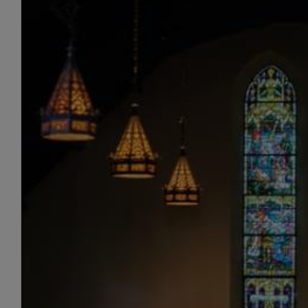
¡Feliz Navidad!
By
Roberto Granado
|
December 23rd, 2017
|
Noticias
Desde Sed Lex Abogados os deseamos ¡Feliz Navidad
Read More