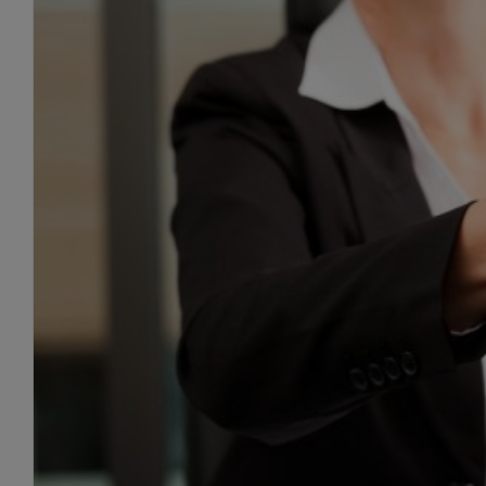
Las 10 mentiras de los comer
By
Roberto Granado
|
June 20th, 2016
|
Noticias
Os colgamos este artículo de la OCU obtenido de http
luz?platform=hootsuite# [...]
Read More