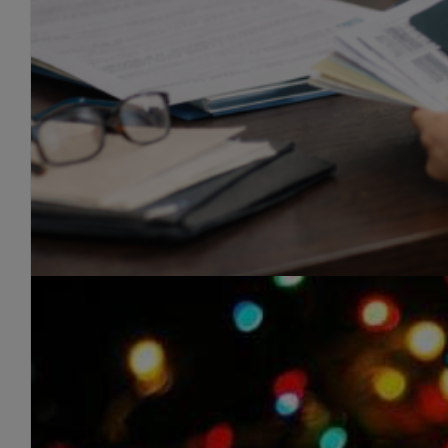
Regulación Extraordinaria Ex
By
Roberto Granado
|
February 9th, 2026
|
Extranjeria
,
Noticias