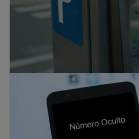
6 meses de cárcel y 1.080€ de
By
Roberto Granado
|
July 6th, 2016
|
Noticias
Cada día nos sorprenden más como la realidad supera a