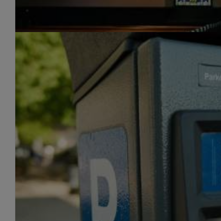
El Supremo falla que la Nació
By
Roberto Granado
|
July 20th, 2016
|
Noticias
Me acabo de encontrar con este noticia tan interesante 
Read More