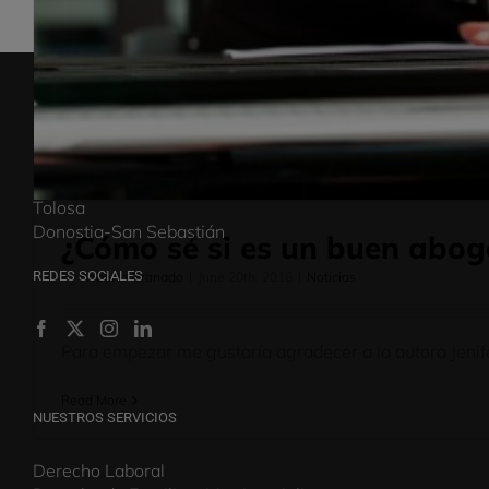
DESPACHOS
Barcelona
Montcada i Reixac
Tolosa
Donostia-San Sebastián
¿Cómo sé si es un buen abo
REDES SOCIALES
By
Roberto Granado
|
June 20th, 2016
|
Noticias
Para empezar me gustaría agradecer a la autora Jenifer
Read More
NUESTROS SERVICIOS
Derecho Laboral