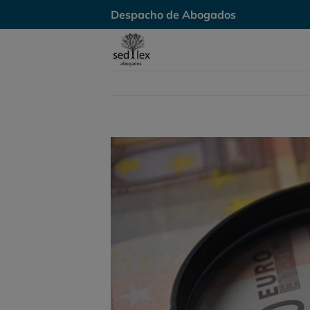
Skip
Despacho de Abogados
to
content
View
Larger
Image