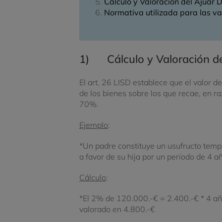
Cálculo y Valoración del Ajuar 
Normativa utilizada para las va
1) Cálculo y Valoración de
El art. 26 LISD establece que el valor de
de los bienes sobre los que recae, en r
70%.
Ejemplo
:
*Un padre constituye un usufructo tempo
a favor de su hija por un periodo de 4 a
Cálculo
:
*El 2% de 120.000.-€ = 2.400.-€ * 4 año
valorado en 4.800.-€