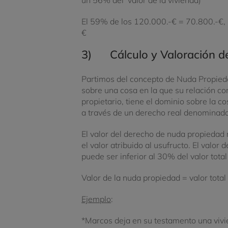
un 56% del valor de la vivienda)
El 59% de los 120.000.-€ = 70.800.-€, p
€
3) Cálculo y Valoración d
Partimos del concepto de Nuda Propied
sobre una cosa en la que su relación co
propietario, tiene el dominio sobre la c
a través de un derecho real denominado
El valor del derecho de nuda propiedad re
el valor atribuido al usufructo. El valor
puede ser inferior al 30% del valor total
Valor de la nuda propiedad = valor total
Ejemplo
:
*Marcos deja en su testamento una vivie