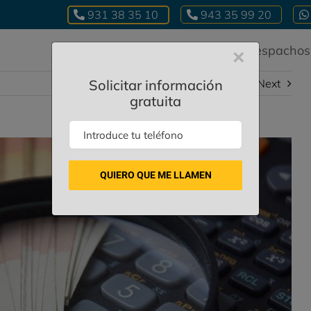
931 38 35 10
943 35 99 20
Inicio
Quiénes somos
Despachos
×
Solicitar información
Previous
Next
gratuita