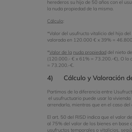
herederos su hijo de 50 años con el usuf
la nuda propiedad de la misma.
Cálculo
:
*Valor del usufructo vitalicio del hijo d
valorada en 120.000 € x 39% = 46.800
*
Valor de la
nuda propiedad
del nieto d
(120.000.- € x 61% = 73.200.-€), O lo 
= 73.200.-€.
4) Cálculo y Valoración de
Partimos de la diferencia entre Usufruc
el usufructuario puede usar la vivienda
arrendarla, mientras que en el caso del 
El art. 50 del RISD indica que el valor d
al 75% del valor de los bienes en base a
usufructos temporales o vitalicios, segú