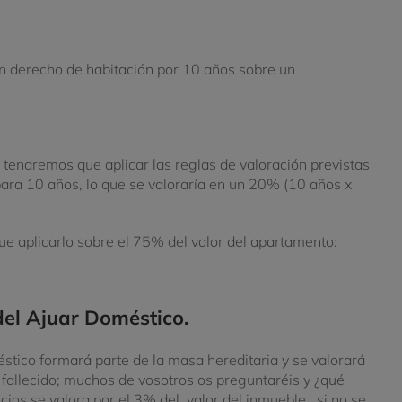
n derecho de habitación por 10 años sobre un
 tendremos que aplicar las reglas de valoración previstas
para 10 años, lo que se valoraría en un 20% (10 años x
e aplicarlo sobre el 75% del valor del apartamento:
del Ajuar Doméstico.
éstico formará parte de la masa hereditaria y se valorará
 fallecido; muchos de vosotros os preguntaréis y ¿qué
cios se valora por el 3% del valor del inmueble, si no se