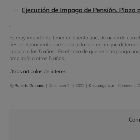
Ejecución de Impago de Pensión.
Plazo p
Es muy importante tener en cuenta que, de acuerdo con el a
desde el momento que se dicta la sentencia que determina 
caduca a los
5 años
.
En el caso de que se interponga una
ampliaría a otros 5 años.
Otros articulos de interes
By
Roberto Granado
|
December 2nd, 2022
|
Sin categorizar
|
Comments O
Comp