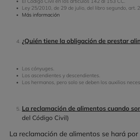
El Código Civil en los artículos 142 al 153 CC.
Ley 25/2010, de 29 de julio, del libro segundo, art.
2
Más información
¿Quién tiene la obligación de prestar al
Los cónyuges.
Los ascendientes y descendientes.
Los hermanos, pero solo se deben los auxilios necesa
La reclamación de alimentos cuando son
del Código Civil)
La reclamación de alimentos se hará por 