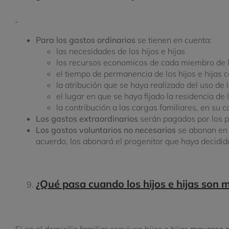
Para los gastos ordinarios
se tienen en cuenta:
las necesidades de los hijos e hijas
los recursos economicos de cada miembro de l
el tiempo de permanencia de los hijos e hijas 
la atribución que se haya realizado del uso de l
el lugar en que se haya fijado la residencia de l
la contribución a las cargas familiares, en su c
Los gastos extraordinarios
serán pagados por los p
Los gastos voluntarios no necesarios
se abonan en f
acuerdo, los abonará el progenitor que haya decidido
¿Qué pasa cuando los hijos e hijas son
Si en el domicilio familiar conviven hijos e hijas
mayores 