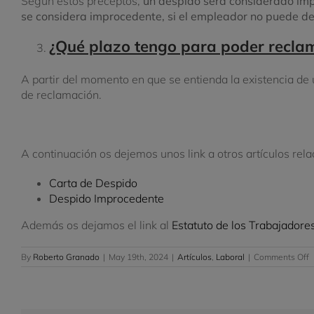
Según estos preceptos,
un despido será considerado im
se considera improcedente, si el empleador no puede de
¿Qué plazo tengo para poder reclam
A partir del momento en que se entienda la existencia de 
de reclamación.
A continuación os dejemos unos link a otros artículos rel
Carta de Despido
Despido Improcedente
Además os dejamos el link al
Estatuto de los Trabajadore
o
By
Roberto Granado
|
May 19th, 2024
|
Artículos
,
Laboral
|
Comments Off
D
T
C
y